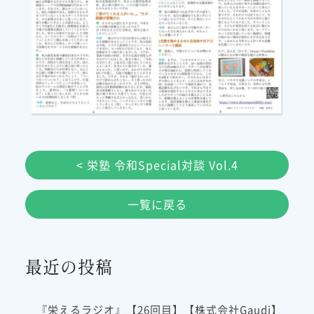
< 栄塾 令和Special対談 Vol.4
一覧に戻る
最近の投稿
『栄えるラジオ』【26回目】【株式会社Gaudi】